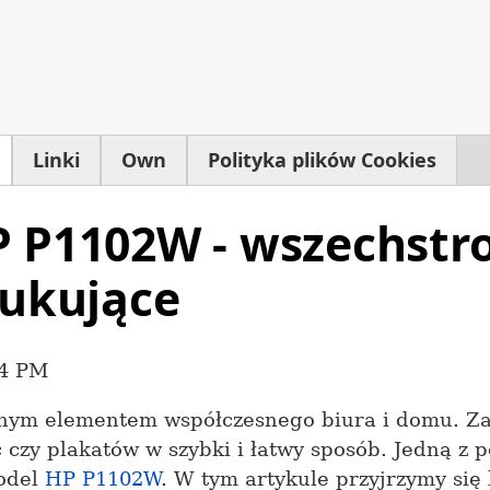
Linki
Own
Polityka plików Cookies
 P1102W - wszechstr
rukujące
24 PM
cznym elementem współczesnego biura i domu. 
czy plakatów w szybki i łatwy sposób. Jedną z 
model
HP P1102W
. W tym artykule przyjrzymy się b