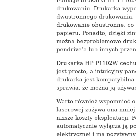
Funkcje drukarki HP P1102
drukowaniu. Drukarka wypos
dwustronnego drukowania, 
drukowanie obustronne, co
papieru. Ponadto, dzięki z
można bezproblemowo druk
pendrive’a lub innych prze
Drukarka HP P1102W cechuje
jest proste, a intuicyjny pa
drukarka jest kompatybilna
sprawia, że można ją używa
Warto również wspomnieć o 
laserowej zużywa ona mniej
niższe koszty eksploatacji. 
automatycznie wyłącza ją po
elektrycznej i ma pozytywn