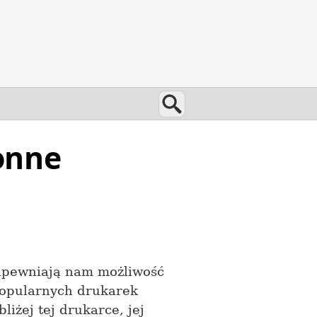
Wyszukaj
onne
Zapewniają nam możliwość
popularnych drukarek
liżej tej drukarce, jej