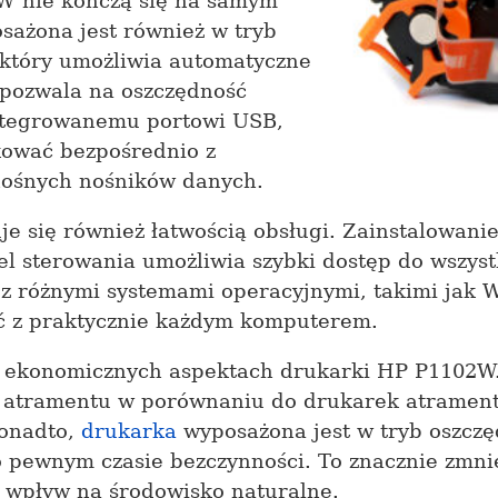
W nie kończą się na samym
ażona jest również w tryb
który umożliwia automatyczne
 pozwala na oszczędność
integrowanemu portowi
USB
,
ować bezpośrednio z
nośnych nośników danych.
 się również łatwością obsługi. Zainstalowanie
nel sterowania umożliwia szybki dostęp do wszyst
 z różnymi systemami operacyjnymi, takimi jak 
ć z praktycznie każdym komputerem.
ekonomicznych aspektach drukarki HP P1102W. 
 atramentu w porównaniu do drukarek atrament
Ponadto,
drukarka
wyposażona jest w tryb oszczęd
 pewnym czasie bezczynności. To znacznie zmnie
y wpływ na środowisko naturalne.