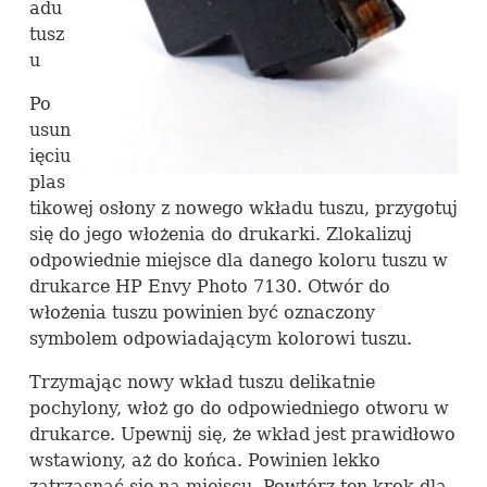
adu
tusz
u
Po
usun
ięciu
plas
tikowej osłony z nowego wkładu tuszu, przygotuj
się do jego włożenia do drukarki. Zlokalizuj
odpowiednie miejsce dla danego koloru tuszu w
drukarce HP Envy Photo 7130. Otwór do
włożenia tuszu powinien być oznaczony
symbolem odpowiadającym kolorowi tuszu.
Trzymając nowy wkład tuszu delikatnie
pochylony, włoż go do odpowiedniego otworu w
drukarce. Upewnij się, że wkład jest prawidłowo
wstawiony, aż do końca. Powinien lekko
zatrzasnąć się na miejscu. Powtórz ten krok dla