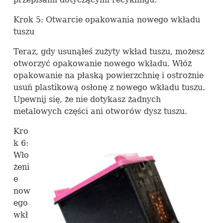
Krok 5: Otwarcie opakowania nowego wkładu
tuszu
Teraz, gdy usunąłeś zużyty wkład tuszu, możesz
otworzyć opakowanie nowego wkładu. Włóż
opakowanie na płaską powierzchnię i ostrożnie
usuń plastikową osłonę z nowego wkładu tuszu.
Upewnij się, że nie dotykasz żadnych
metalowych części ani otworów dysz tuszu.
Kro
k 6:
Wło
żeni
e
now
ego
wkł