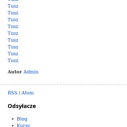
Tusz
Tusz
Tusz
Tusz
Tusz
Tusz
Tusz
Tusz
Tusz
Autor
Admin
RSS
/
Atom
Odsyłacze
Blog
Kursy