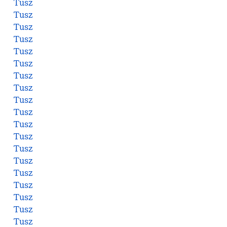
Tusz
Tusz
Tusz
Tusz
Tusz
Tusz
Tusz
Tusz
Tusz
Tusz
Tusz
Tusz
Tusz
Tusz
Tusz
Tusz
Tusz
Tusz
Tusz